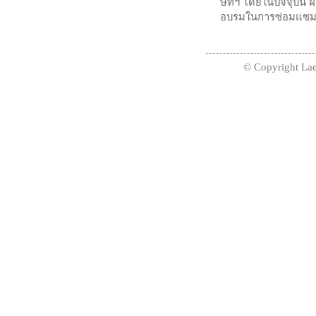
ษัทฯ โดยในปัจจุบัน ฝ
อบรมในการซ่อมแซมสิน
© Copyright Lae