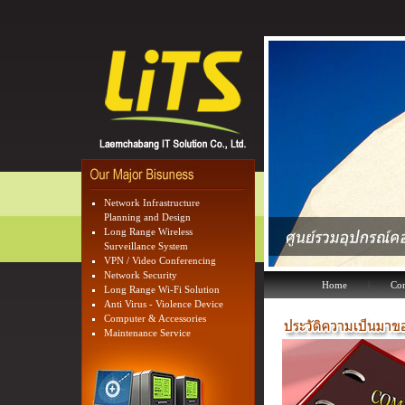
Laemchabang IT
Solution Co., Ltd.
(ศูนย์รวมอุปกรณ์
Network Infrastructure
คอมพิวเตอร์แห่ง
Planning and Design
ภาคตะวันออก)
Long Range Wireless
Surveillance System
VPN / Video Conferencing
Network Security
Home
|
Co
Long Range Wi-Fi Solution
Anti Virus - Violence Device
Computer & Accessories
Maintenance Service